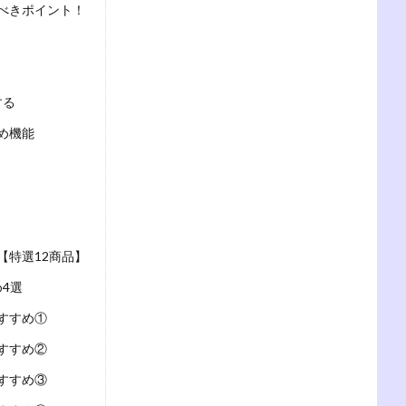
べきポイント！
する
め機能
【特選12商品】
4選
すすめ①
すすめ②
すすめ③