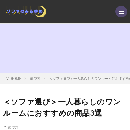
選
び
テ
方
イ
お
選び方
＜ソファ選び＞一人暮らしのワンルームにおすすめ
HOME
ス
手
ソ
＜ソファ選び＞一人暮らしのワン
ト
入
フ
ルームにおすすめの商品3選
れ
ァ
選び方