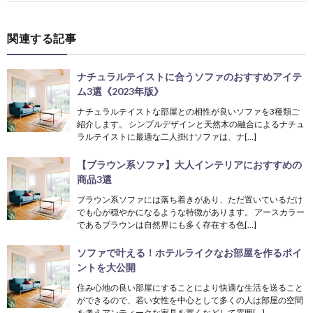
関連する記事
ナチュラルテイストに合うソファのおすすめアイテ
ム3選《2023年版》
ナチュラルテイストな部屋との相性が良いソファを3種類ご
紹介します。 シンプルデザインと天然木の融合によるナチュ
ラルテイストに最適な二人掛けソファは、ナ[…]
【ブラウン系ソファ】大人インテリアにおすすめの
商品3選
ブラウン系ソファには落ち着きがあり、ただ置いているだけ
でも心が穏やかになるような特徴があります。 アースカラー
であるブラウンは自然界にも多く存在する色[…]
ソファで叶える！ホテルライクなお部屋を作るポイ
ントを大公開
住み心地の良い部屋にすることにより快適な生活を送ること
ができるので、若い女性を中心として多くの人は部屋の空間
を考えアンティークな家具を置くなどして雰囲[…]