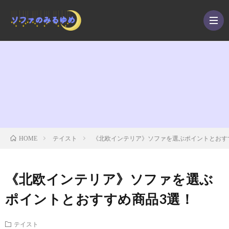
選
び
テ
方
イ
お
テイスト
《北欧インテリア》ソファを選ぶポイントとおす
HOME
ス
手
ソ
《北欧インテリア》ソファを選ぶ
ト
入
フ
ポイントとおすすめ商品3選！
れ
ァ
テイスト